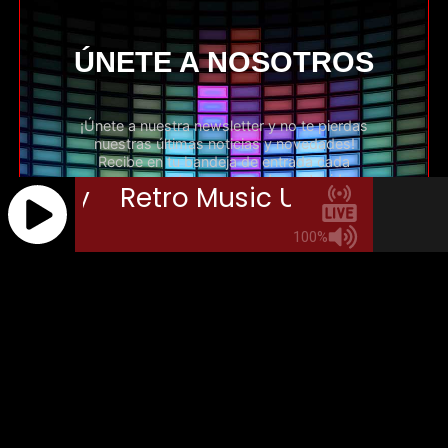
ÚNETE A NOSOTROS
¡Únete a nuestra newsletter y no te pierdas
nuestras últimas noticias y novedades!
Recibe en tu bandeja de entrada cada
semana nuestro resumen de contenidos
destacados, promociones exclusivas y
todo sobre nuestros nuevos productos y
servicios. Además, estarás al tanto de
eventos y actividades relevantes para tu
interés. Únete a nuestra comunidad de
lectores y disfruta de todo lo que tenemos
preparado para ti. No te preocupes, no
compartiremos tus datos y podrás darte
de baja en cualquier momento. ¡Suscribirte
es fácil y rápido, no esperes más y forma
parte de nuestra lista de contactos
especiales!