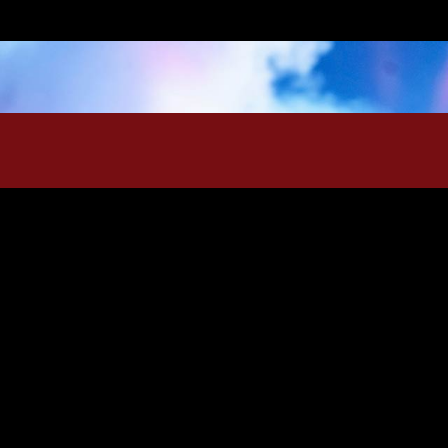
CONTACT INFO
+598 94 986 245
lanuevaretromusicurugu
Montevideo, Uruguay
https://retromusic.com.uy